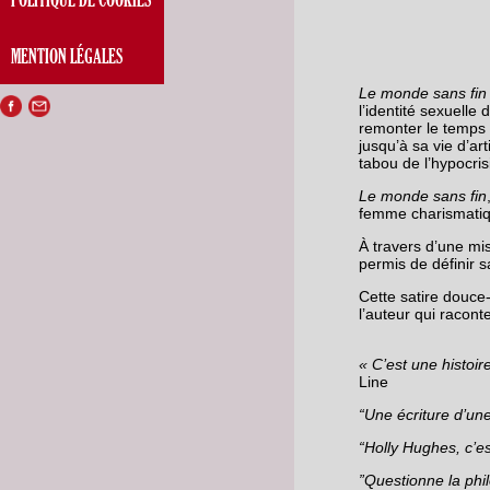
MENTION LÉGALES
Le monde sans fin
l’identité sexuell
remonter le temps 
jusqu’à sa vie d’ar
tabou de l’hypocri
Le monde sans fin
femme charismatiqu
À travers d’une mi
permis de définir sa
Cette satire douce-
l’auteur qui racont
« C’est une histoi
Line
“Une écriture d’un
“Holly Hughes, c’es
”Questionne la phil