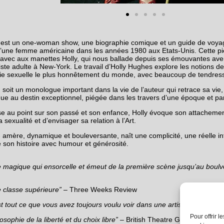
est un one-woman show, une biographie comique et un guide de voyag
e d’une femme américaine dans les années 1980 aux Etats-Unis. Cette p
avec aux manettes Holly, qui nous ballade depuis ses émouvantes ave
tiste adulte à New-York. Le travail d’Holly Hughes explore les notions de 
sie sexuelle le plus honnêtement du monde, avec beaucoup de tendres
, soit un monologue important dans la vie de l’auteur qui retrace sa vie
e au destin exceptionnel, piégée dans les travers d’une époque et par 
se au point sur son passé et son enfance, Holly évoque son attachement
 sexualité et d’envisager sa relation à l’Art.
 amère, dynamique et bouleversante, naît une complicité, une réelle int
e son histoire avec humour et générosité.
re magique qui ensorcelle et émeut de la première scène jusqu’au boulv
e classe supérieure” –
Three Weeks Review
t tout ce que vous avez toujours voulu voir dans une artiste lesbienne 
Pour offrir 
osophie de la liberté et du choix libre” –
British Theatre Guide